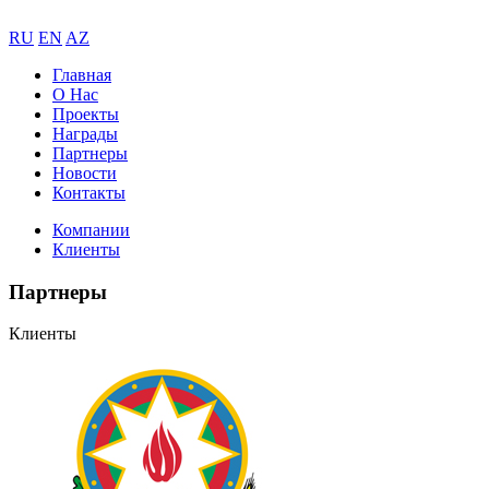
RU
EN
AZ
Главная
О Нас
Проекты
Награды
Партнеры
Новости
Контакты
Компании
Клиенты
Партнеры
Клиенты